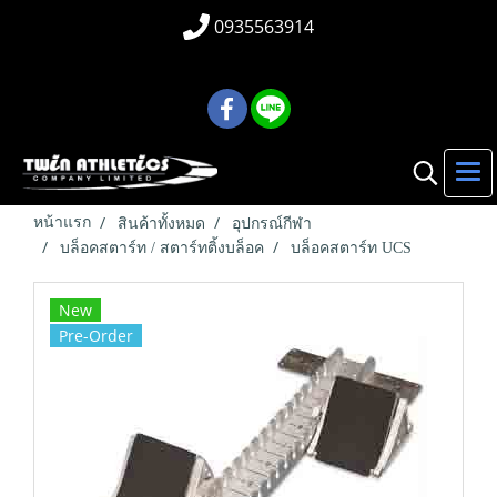
0935563914
หน้าแรก
สินค้าทั้งหมด
อุปกรณ์กีฬา
บล็อคสตาร์ท / สตาร์ทติ้งบล็อค
บล็อคสตาร์ท UCS
New
Pre-Order