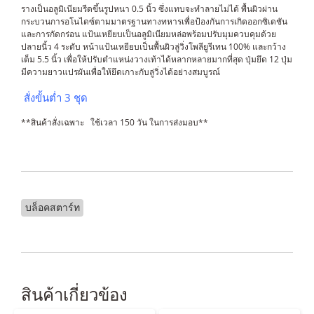
รางเป็นอลูมิเนียมรีดขึ้นรูปหนา 0.5 นิ้ว ซึ่งแทบจะทำลายไม่ได้ พื้นผิวผ่าน
กระบวนการอโนไดซ์ตามมาตรฐานทางทหารเพื่อป้องกันการเกิดออกซิเดชัน
และการกัดกร่อน แป้นเหยียบเป็นอลูมิเนียมหล่อพร้อมปรับมุมควบคุมด้วย
ปลายนิ้ว 4 ระดับ หน้าแป้นเหยียบเป็นพื้นผิวลู่วิ่งโพลียูรีเทน 100% และกว้าง
เต็ม 5.5 นิ้ว เพื่อให้ปรับตำแหน่งวางเท้าได้หลากหลายมากที่สุด ปุ่มยึด 12 ปุ่ม
มีความยาวแปรผันเพื่อให้ยึดเกาะกับลู่วิ่งได้อย่างสมบูรณ์
สั่งขั้นต่ำ 3 ชุด
**สินค้าสั่งเฉพาะ ใช้เวลา 150 วัน ในการส่งมอบ**
บล็อคสตาร์ท
สินค้าเกี่ยวข้อง