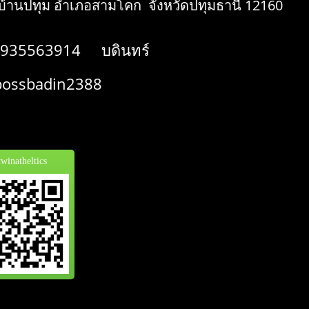
้านปทุม อำเภอสามโคก จังหวัดปทุมธานี 12160
935563914 บดินทร์
ssbadin2388
inatheltics