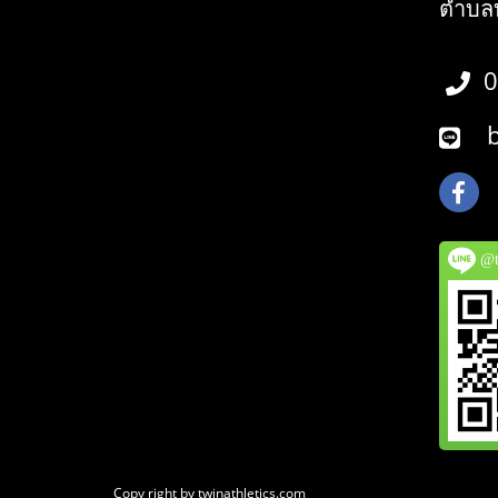
ตำบลบ
0
bo
@tw
Copy right by twinathletics.com