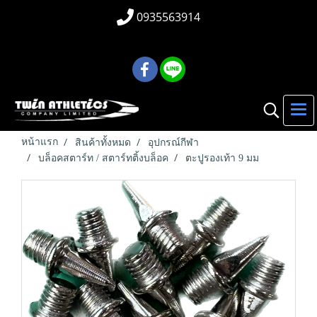
0935563914
หน้าแรก
สินค้าทั้งหมด
อุปกรณ์กีฬา
บล็อคสตาร์ท / สตาร์ทติ้งบล็อค
ตะปูรองเท้า 9 มม