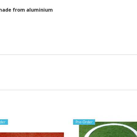
 made from aluminium
der
Pre-Order