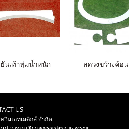
ี่ยันเท้าทุ่มน้ำหนัก
ลดวงขว้างค้อน
TACT US
 ทวินเอทเลติกส์ จำกัด
 หมู่ 2 ถนนเลียบคลองเปรมประชากร