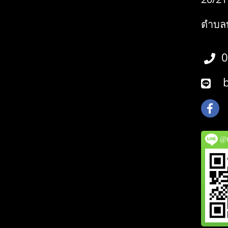
ตำบลบ
0
bo
@tw