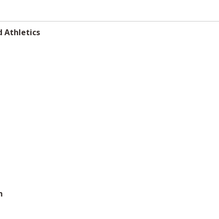
d Athletics
m