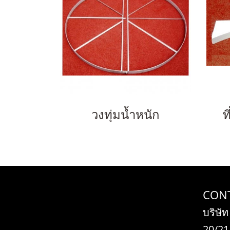
วงทุ่มน้ำหนัก
ท
CON
บริษัท
20/21