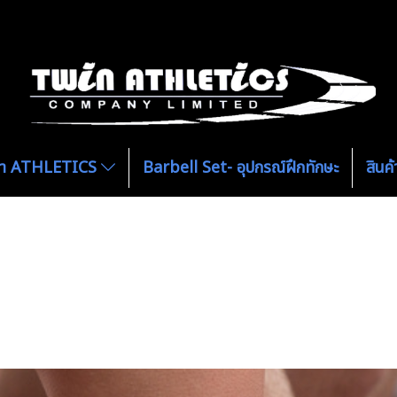
ีฑา ATHLETICS
Barbell Set- อุปกรณ์ฝึกทักษะ
สิน