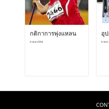
กติกาการพุ่งแหลน
อุ
4 เม.ย 2566
6 เม.ย
CON