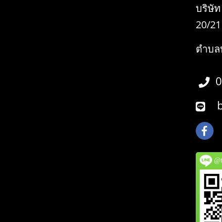
บริษัท
20/21
ตำบลบ
0
bo
@tw